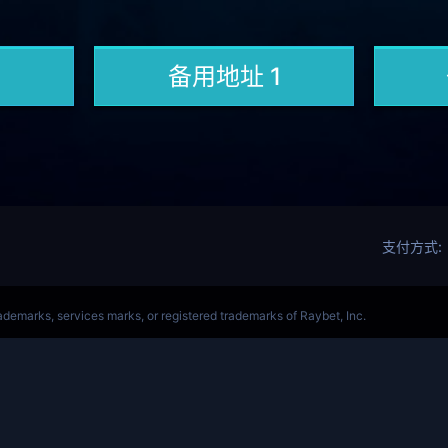
竞及体育赛