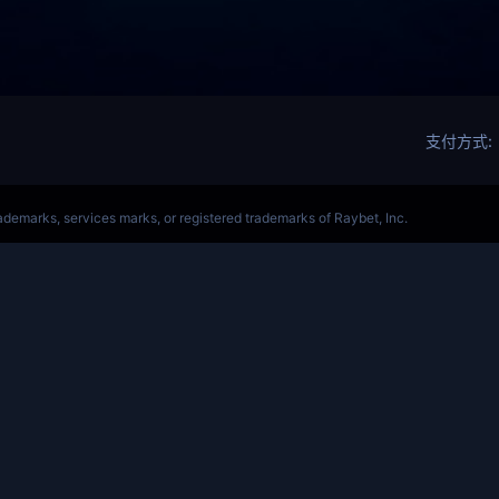
竞及体育赛